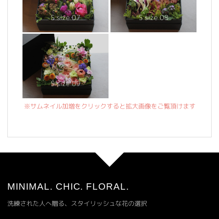
S size 07
S size 08
S size 09
※サムネイル加増をクリックすると拡大画像をご覧頂けます
MINIMAL. CHIC. FLORAL.
洗練された人へ贈る、スタイリッシュな花の選択