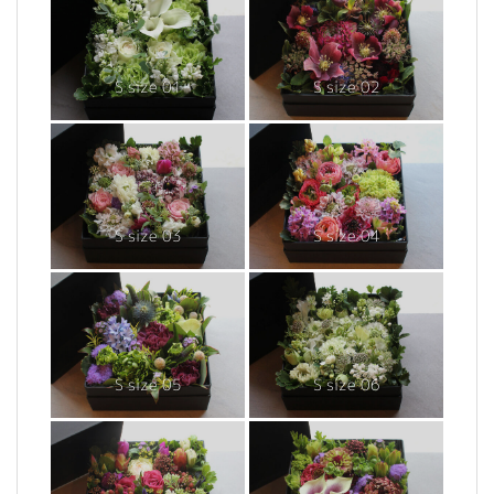
S size 01
S size 02
S size 03
S size 04
S size 05
S size 06