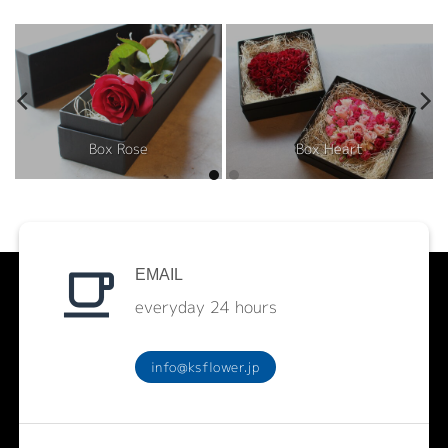
Box Rose
Box Heart
EMAIL
everyday 24 hours
info@ksflower.jp