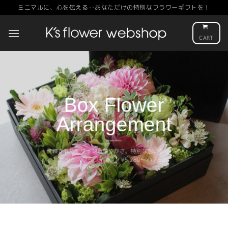
Skip
ミニマルに、心を伝える‥あなただけの特別なフラワーギフトを！
to
content
CART
Box Flower
Arrangement
洗練されたデザインと華やかさ。特別な想いを届ける
ボックスフラワーです。¥5,280〜¥17,600