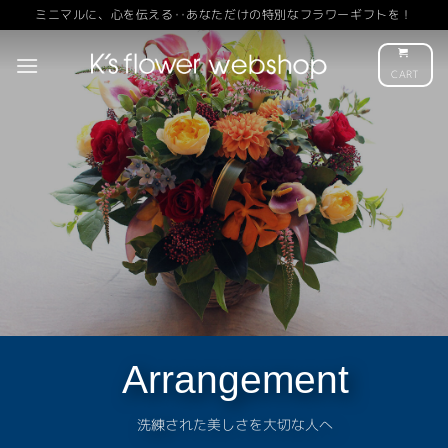
Skip
ミニマルに、心を伝える‥あなただけの特別なフラワーギフトを！
to
content
CART
Arrangement
洗練された美しさを大切な人へ