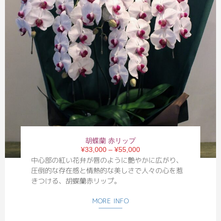
胡蝶蘭 赤リップ
¥33,000 – ¥55,000
中心部の紅い花弁が唇のように艶やかに広がり、
圧倒的な存在感と情熱的な美しさで人々の心を惹
きつける、胡蝶蘭赤リップ。
MORE INFO