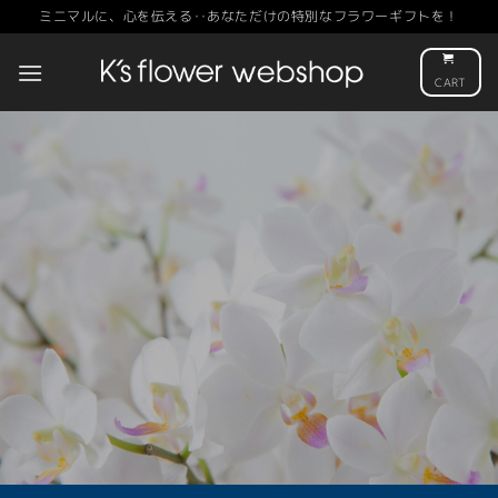
Skip
ミニマルに、心を伝える‥あなただけの特別なフラワーギフトを！
to
content
CART