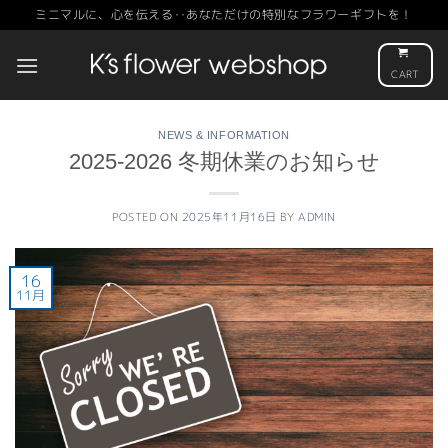
Skip
ミニマルに、心を伝える‥あなただけの特別なフラワーギフトを！
to
content
CART
NEWS & INFORMATION
2025-2026 冬期休業のお知らせ
POSTED ON
2025年11月16日
BY
ADMIN
16
11月