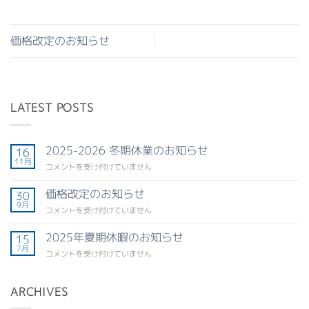
価格改定のお知らせ
LATEST POSTS
2025-2026 冬期休業のお知らせ
16
11月
2025-
コメントを受け付けていません
2026
冬
価格改定のお知らせ
30
期
9月
価
コメントを受け付けていません
休
格
業
改
2025年夏期休暇のお知らせ
の
15
定
7月
お
2025
コメントを受け付けていません
の
知
年
お
ら
夏
知
せ
期
ARCHIVES
ら
は
休
せ