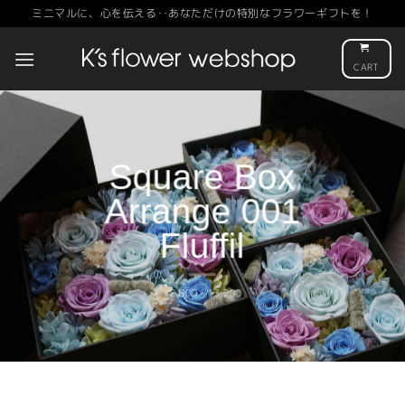
Skip
ミニマルに、心を伝える‥あなただけの特別なフラワーギフトを！
to
content
CART
Square Box
Arrange 001
Fluffil
¥8,800 - 13,200