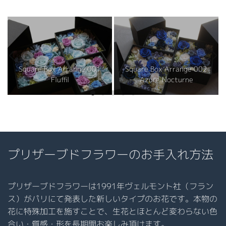
Square Box Arrange 001
Square Box Arrange 002
Fluffil
Azure Nocturne
プリザーブドフラワーのお手入れ方法
プリザーブドフラワーは1991年ヴェルモント社（フラン
ス）がパリにて発表した新しいタイプのお花です。本物の
花に特殊加工を施すことで、生花とほとんど変わらない色
合い・質感・形を長期間お楽しみ頂けます。