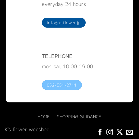
everyday 24 hours
info@ksflower.jp
TELEPHONE
mon-sat 10:00-19:00
052-551-2711
HOME
SHOPPING GUIDANCE
K's flower webshop