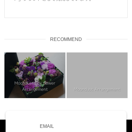
RECOMMEND
Moondust Box flower
Arrangement
Moondust Arrangement
EMAIL