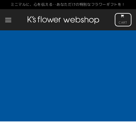
Skip
ミニマルに、心を伝える‥あなただけの特別なフラワーギフトを！
to
content
CART
Moondust Box
Bouquet
¥11,000 –