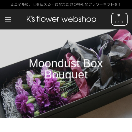
Skip
ミニマルに、心を伝える‥あなただけの特別なフラワーギフトを！
to
content
CART
Moondust Box
Bouquet
¥11,000 –