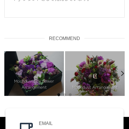
RECOMMEND
Moondust Box flower
Arrangement
Moondust Arrangement
EMAIL