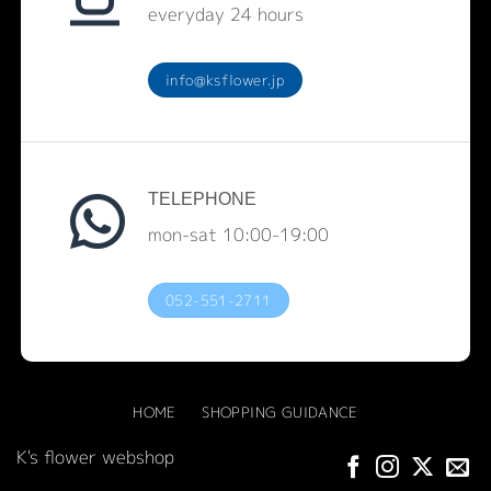
everyday 24 hours
info@ksflower.jp
TELEPHONE
mon-sat 10:00-19:00
052-551-2711
HOME
SHOPPING GUIDANCE
K's flower webshop